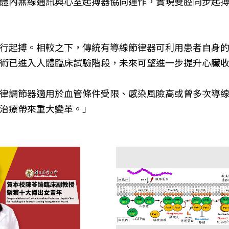
線通訊與心室起搏器協同運作，實現雙腔同步起搏(Dual-
行起搏。相較之下，傳統有導線節律器可利用患者自身
術已進入人體臨床試驗階段，未來可望進一步提升心臟
律調節器適用於血管條件受限、感染風險高或曾多次導
治療帶來重大變革。」