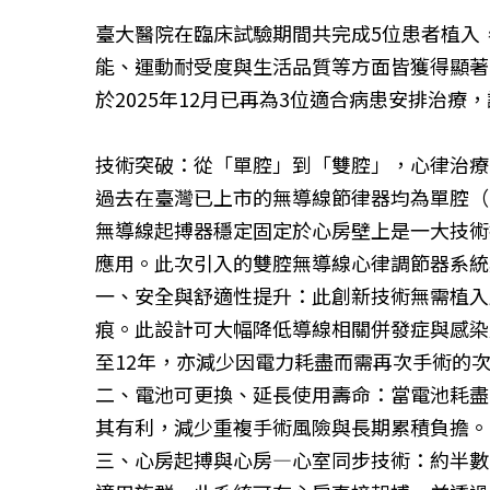
臺大醫院在臨床試驗期間共完成5位患者植入
能、運動耐受度與生活品質等方面皆獲得顯著改善
於2025年12月已再為3位適合病患安排治療
技術突破：從「單腔」到「雙腔」，心律治療
過去在臺灣已上市的無導線節律器均為單腔（
無導線起搏器穩定固定於心房壁上是一大技術
應用。此次引入的雙腔無導線心律調節器系統
一、安全與舒適性提升：此創新技術無需植入
痕。此設計可大幅降低導線相關併發症與感染
至12年，亦減少因電力耗盡而需再次手術的
二、電池可更換、延長使用壽命：當電池耗盡
其有利，減少重複手術風險與長期累積負擔。
三、心房起搏與心房—心室同步技術：約半數