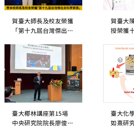
賀臺大師長及校友榮獲
賀臺大
「第十九屆台灣傑出女
授榮獲
科學家獎」
臺大椰林講座第15場
臺大化
中央研究院院長廖俊智
如熹研
來校演講
文：氯