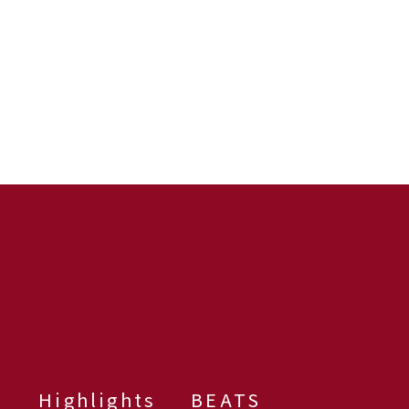
群
Highlights
BEATS