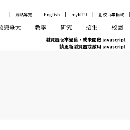
網站導覽
English
myNTU
創校百年捐款
認識臺大
教學
研究
招生
校園
瀏覽器版本過舊，或未開啟 javascript
請更新瀏覽器或啟用 javascript
與交通資訊
究服務
學術典藏
資訊公開/年報
政府研究資訊GRB
永續臺大