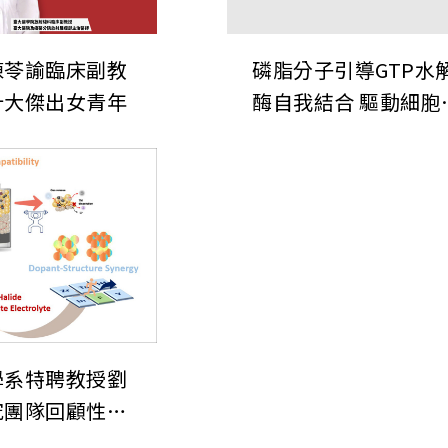
陳苓諭臨床副教
磷脂分子引導GTP水
十大傑出女青年
酶自我結合 驅動細胞
移
學系特聘教授劉
究團隊回顧性論
化物基固態電解