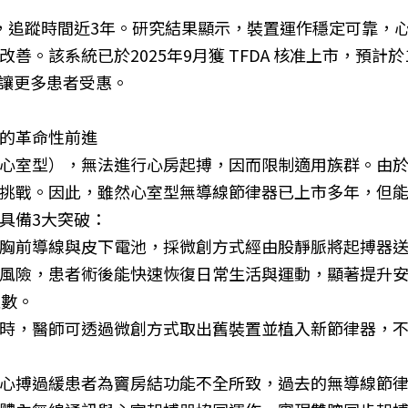
，追蹤時間近3年。研究結果顯示，裝置運作穩定可靠，
。該系統已於2025年9月獲 TFDA 核准上市，預計
，讓更多患者受惠。
的革命性前進
心室型），無法進行心房起搏，因而限制適用族群。由於心
挑戰。因此，雖然心室型無導線節律器已上市多年，但
具備3大突破：
胸前導線與皮下電池，採微創方式經由股靜脈將起搏器
風險，患者術後能快速恢復日常生活與運動，顯著提升安
次數。
時，醫師可透過微創方式取出舊裝置並植入新節律器，
心搏過緩患者為竇房結功能不全所致，過去的無導線節