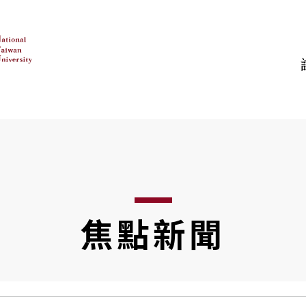
:::
認識臺大
教學
研究
有關臺大
學術單位
臺大研究
行政組織
其他教學單位
跨領域研究
臺大校史
研究單位
地圖
研
焦點新聞
校園環景
圖書館
亮點實驗室
校務評鑑專區