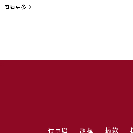
查看更多
質之結
表現的系
國際頂尖
Energy 
:::
行事曆
課程
捐款