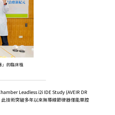
器」的臨床植
less i2i IDE Study (AVEIR DR
植入。此技術突破多年以來無導線節律器僅能單腔