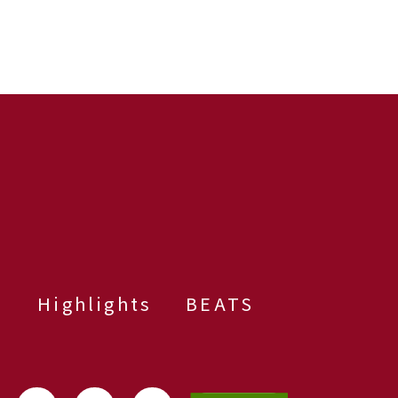
群
Highlights
BEATS