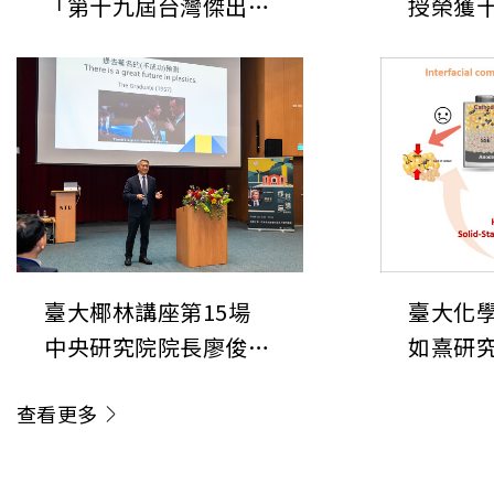
「第十九屆台灣傑出女
授榮獲
科學家獎」
臺大椰林講座第15場
臺大化
中央研究院院長廖俊智
如熹研
來校演講
文：氯
查看更多
質之結
表現的系
國際頂尖