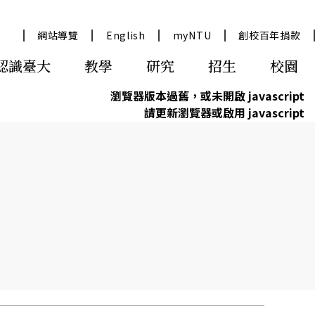
網站導覽
English
myNTU
創校百年捐款
認識臺大
教學
研究
招生
校園
瀏覽器版本過舊，或未開啟 javascript
請更新瀏覽器或啟用 javascript
與交通資訊
究服務
學術典藏
資訊公開/年報
政府研究資訊GRB
永續臺大