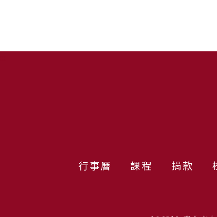
Energy 
:::
行事曆
課程
捐款