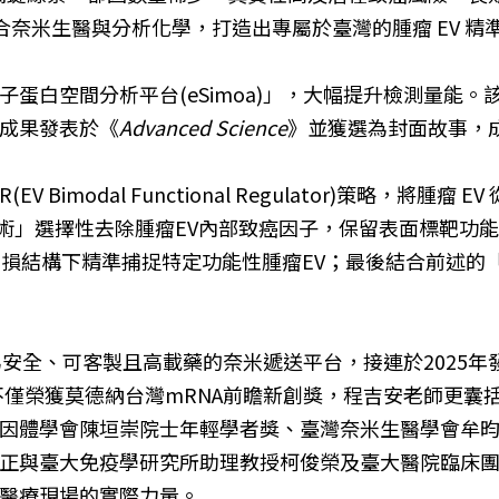
融合奈米生醫與分析化學，打造出專屬於臺灣的腫瘤 EV 精
蛋白空間分析平台(eSimoa)」，大幅提升檢測量能。該
成果發表於《
Advanced Science
》並獲選為封面故事，
 Bimodal Functional Regulator)策略，
 技術」選擇性去除腫瘤EV內部致癌因子，保留表面標靶
在無損結構下精準捕捉特定功能性腫瘤EV；最後結合前述的
安全、可客製且高載藥的奈米遞送平台，接連於2025年
僅榮獲莫德納台灣mRNA前瞻新創獎，程吉安老師更囊
因體學會陳垣崇院士年輕學者獎、臺灣奈米生醫學會牟
正與臺大免疫學研究所助理教授柯俊榮及臺大醫院臨床
醫療現場的實際力量。