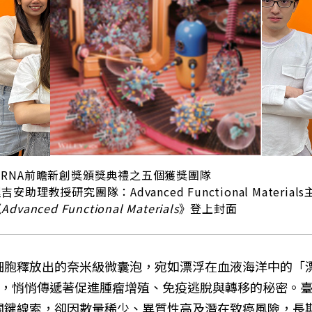
RNA前瞻新創獎頒獎典禮之五個獲獎團隊
助理教授研究團隊：Advanced Functional Materia
《
Advanced Functional Materials
》登上封面
les, EVs)是癌細胞釋放出的奈米級微囊泡，宛如漂浮在血液
，悄悄傳遞著促進腫瘤增殖、免疫逃脫與轉移的秘密。
藏關鍵線索，卻因數量稀少、異質性高及潛在致癌風險，長