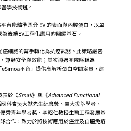
準醫學技術鏈。
平台能精準區分 EV 的表面與內腔蛋白，以單
成為後續EV工程化應用的關鍵基石。
將腫瘤 EV 從癌細胞的幫手轉化為抗癌武器。此策略嚴密
功能，兼顧安全與效能；其次透過團隊暱稱為
「eSimoa平台」提供高解析蛋白空間定量，建
發表於《
Small
》與《
Advanced Functional
括國科會吳大猷先生紀念獎、臺大拔萃學者、
昀優秀青年學者獎、李昭仁教授生醫工程發展基
團隊合作，致力於將技術應用於癌症及自體免疫