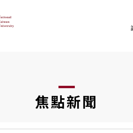
:::
認識臺大
教學
研究
有關臺大
學術單位
臺大研究
行政組織
其他教學單位
跨領域研究
臺大校史
研究單位
地圖
研
焦點新聞
校園環景
圖書館
亮點實驗室
校務評鑑專區