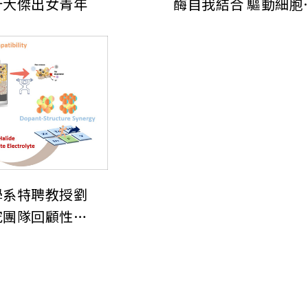
十大傑出女青年
酶自我結合 驅動細胞
移
學系特聘教授劉
究團隊回顧性論
化物基固態電解
構特性與電化學
統性探討 榮登
期刊ACS