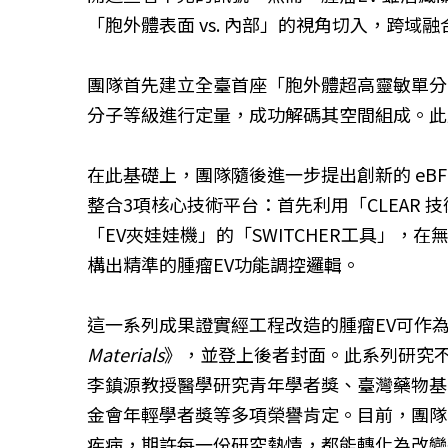
「胞外體表面 vs. 內部」的視角切入，跨域
團隊首先建立全臺首座「胞外體超高靈敏單分子
分子等級進行定量，成功解碼其空間組成。此
在此基礎上，團隊隨後進一步提出創新的 eBFR(EV
整合3項核心技術平台：首先利用「CLEAR
「EV夾娃娃機」的「SWITCHER工具」，
構出精準的腫瘤EV功能調控邏輯。
這一系列成果證實經工程改造的腫瘤EV可作為
Materials
》，並登上後者封面。此系列研究不
李鎮源教授醫學研究青年學者獎、臺灣藥物基
金會年輕學者獎等多項榮譽肯定。目前，團隊
疾病，期許每一份研究熱情，都能轉化為改變