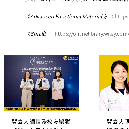
《
Advanced Functional Materials
》：
https
《
Small
》：
https://onlinelibrary.wiley.co
賀臺大師長及校友榮獲
賀臺大