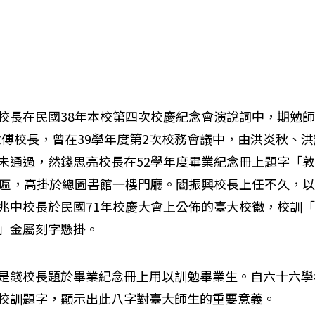
校長在民國38年本校第四次校慶紀念會演說詞中，期勉
紀念傅校長，曾在39學年度第2次校務會議中，由洪炎秋
未通過，然錢思亮校長在52學年度畢業紀念冊上題字「
字匾，高掛於總圖書館一樓門廳。閻振興校長上任不久，
兆中校長於民國71年校慶大會上公佈的臺大校徽，校訓
」金屬刻字懸掛。
是錢校長題於畢業紀念冊上用以訓勉畢業生。自六十六學
校訓題字，顯示出此八字對臺大師生的重要意義。