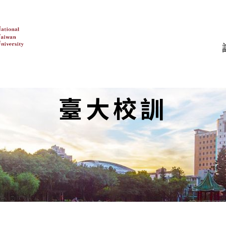
:::
認識臺大
教學
研究
臺大校訓
有關臺大
學術單位
臺大研究
行政組織
其他教學單位
跨領域研究
臺大校史
研究單位
地圖
研
校園環景
圖書館
亮點實驗室
校務評鑑專區