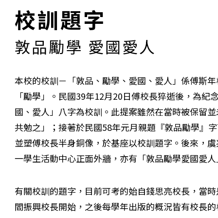
校訓題字
敦品勵學 愛國愛人
本校的校訓－「敦品、勵學、愛國、愛人」係傅斯年
「勵學」。民國39年12月20日傅校長猝逝後，為
國、愛人」八字為校訓。此提案雖然在當時被保留並
共勉之」；接著於民國58年元月親題『敦品勵學』
並塑傅校長半身銅像，於基座以校訓題字。後來，虞
一學生活動中心正面外牆，亦有「敦品勵學愛國愛人
有關校訓的題字，目前可考的始自錢思亮校長，當時
閻振興校長開始，之後每學年出版的概況皆有校長的