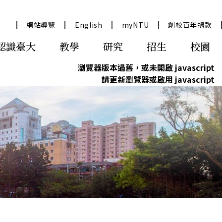
網站導覽
English
myNTU
創校百年捐款
認識臺大
教學
研究
招生
校園
瀏覽器版本過舊，或未開啟 javascript
請更新瀏覽器或啟用 javascript
與交通資訊
究服務
學術典藏
資訊公開/年報
政府研究資訊GRB
永續臺大