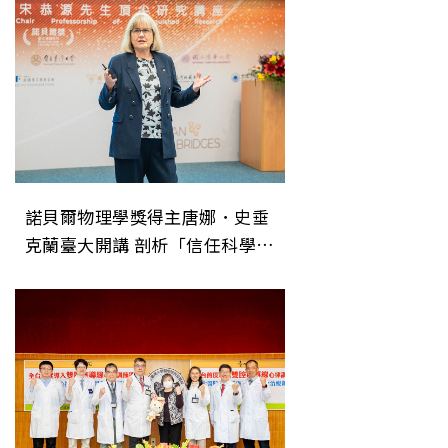
諾貝爾物理學獎得主唐娜．史垂
克蘭臺大開講 剖析「信任科學」
重在理解動態修正過程