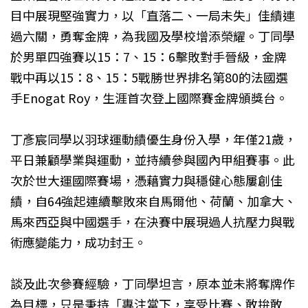
目中展現堅強實力，以「直落二、一局未失」佳績連
過六關，勇奪金牌，為我國及學校增添榮耀。丁同學
於男單四強賽以15：7、15：6擊敗對手晉級，金牌
戰中再以15：8、15：5戰勝世界排名第80的法國選
手Enogat Roy，生涯首次登上國際賽金牌頒獎台。
丁彥宸同學以羽球運動績優生身份入學，年僅21歲，
平日兼顧學業與運動，並持續參與國內甲組賽事。此
次於世大運國際賽場，憑藉實力與穩健心態屢創佳
績，自64強起連續擊敗來自馬爾他、荷蘭、加拿大、
馬來西亞與中國選手，在決賽中展現過人抗壓力與戰
術應變能力，成功封王。
談及此次參賽經驗，丁同學坦言，原本並未將奪牌作
為目標，只是秉持「專注當下，享受比賽、敢拚敢