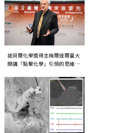
諾貝爾化學獎得主梅爾達爾臺大
開講「點擊化學」引領的思維革
命與永續未來