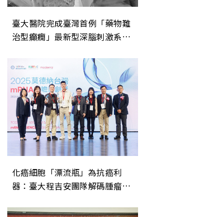
臺大醫院完成臺灣首例「藥物難
治型癲癇」最新型深腦刺激系統
植入
化癌細胞「漂流瓶」為抗癌利
器：臺大程吉安團隊解碼腫瘤胞
外體 開創精準醫療新局