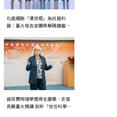
化癌細胞「漂流瓶」為抗癌利
器：臺大程吉安團隊解碼腫瘤胞
外體 開創精準醫療新局
諾貝爾物理學獎得主唐娜．史垂
克蘭臺大開講 剖析「信任科學」
重在理解動態修正過程