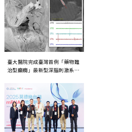
臺大醫院完成臺灣首例「藥物難
治型癲癇」最新型深腦刺激系統
植入