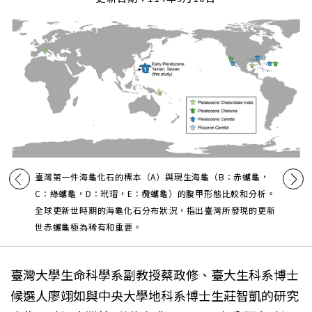
臺灣第一件海龜化石的標本（A）與現生海龜（B：赤蠵龜，
C：綠蠵龜，D：玳瑁，E：欖蠵龜）的腹甲形態比較和分析。
全球更新世時期的海龜化石分布狀況，指出臺灣所發現的更新
世赤蠵龜極為稀有和重要。
臺灣大學生命科學系副教授蔡政修、臺大生科系博士
候選人廖翊如與中央大學地科系博士生莊智凱的研究