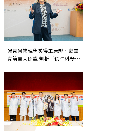
諾貝爾物理學獎得主唐娜．史垂
克蘭臺大開講 剖析「信任科學」
重在理解動態修正過程