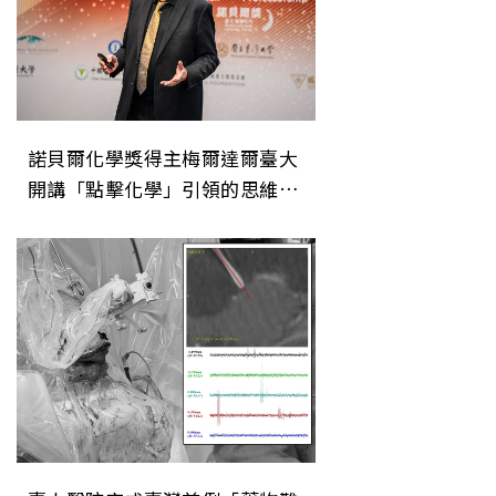
諾貝爾化學獎得主梅爾達爾臺大
開講「點擊化學」引領的思維革
命與永續未來