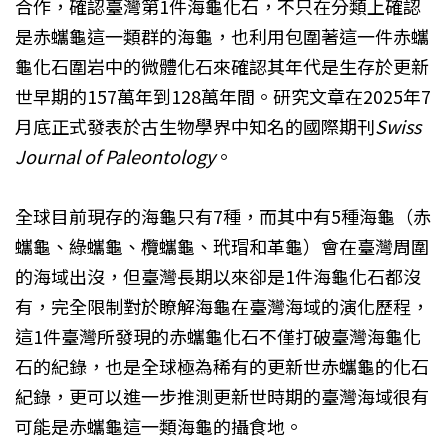
合作，確認臺灣第1件海龜化石，不只在分類上確認
是赤蠵龜這一類群的海龜，也利用包圍著這一件赤蠵
龜化石圍岩中的微體化石來確認其年代是生存於更新
世早期的157萬年到128萬年間。研究文章在2025年7
月底正式發表於古生物學界中知名的國際期刊
Swiss
Journal of Paleontology
。
全球目前現存的海龜只有7種，而其中有5種海龜（赤
蠵龜、綠蠵龜、欖蠵龜、玳瑁和革龜）會在臺灣周圍
的海域出沒，但臺灣長期以來卻是1件海龜化石都沒
有，完全限制對於瞭解海龜在臺灣海域的演化歷程，
這1件臺灣所發現的赤蠵龜化石不僅打破臺灣海龜化
石的紀錄，也是全球極為稀有的更新世赤蠵龜的化石
紀錄，更可以進一步推測更新世時期的臺灣海域很有
可能是赤蠵龜這一類海龜的攝食地。