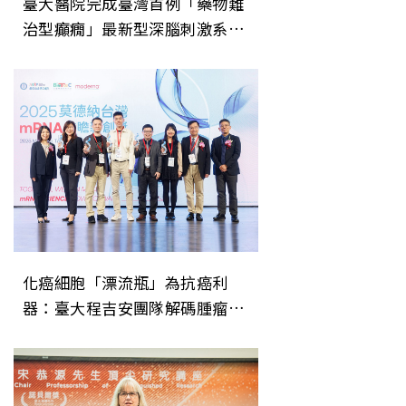
臺大醫院完成臺灣首例「藥物難
治型癲癇」最新型深腦刺激系統
植入
化癌細胞「漂流瓶」為抗癌利
器：臺大程吉安團隊解碼腫瘤胞
外體 開創精準醫療新局